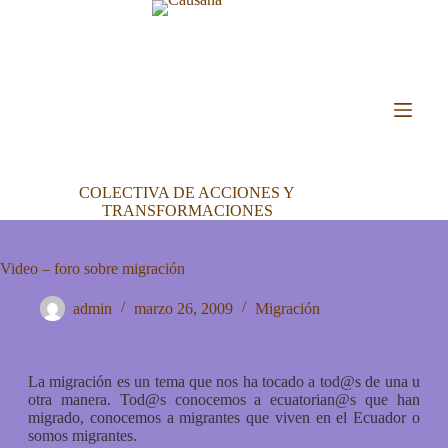
COLECTIVA DE ACCIONES Y
TRANSFORMACIONES
Video – foro sobre migración
admin
marzo 26, 2009
Migración
La migración es un tema que nos ha tocado a tod@s de una u
otra manera. Tod@s conocemos a ecuatorian@s que han
migrado, conocemos a migrantes que viven en el Ecuador o
somos migrantes.