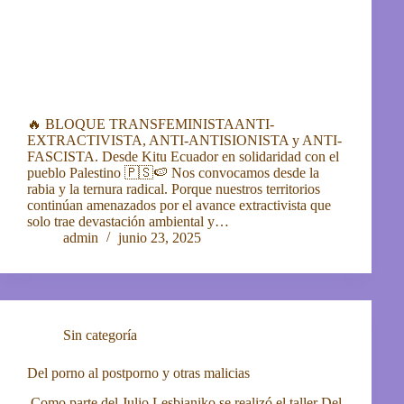
🔥 BLOQUE TRANSFEMINISTAANTI-
EXTRACTIVISTA, ANTI-ANTISIONISTA y ANTI-
FASCISTA. Desde Kitu Ecuador en solidaridad con el
pueblo Palestino 🇵🇸🍉 Nos convocamos desde la
rabia y la ternura radical. Porque nuestros territorios
continúan amenazados por el avance extractivista que
solo trae devastación ambiental y…
admin
junio 23, 2025
Sin categoría
Del porno al postporno y otras malicias
Como parte del Julio Lesbianiko se realizó el taller Del