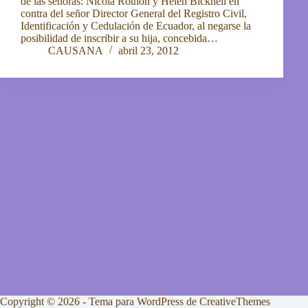
de las señoras: Nicola Rothon y Helen Bicknell en
contra del señor Director General del Registro Civil,
Identificación y Cedulación de Ecuador, al negarse la
posibilidad de inscribir a su hija, concebida…
CAUSANA
abril 23, 2012
Copyright © 2026 - Tema para WordPress de
CreativeThemes