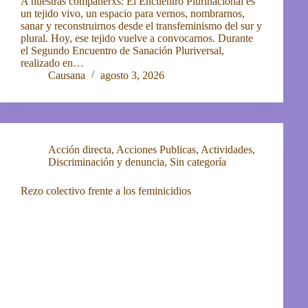
A nuestras compañerxs: El Encuentro Plurinacional es
un tejido vivo, un espacio para vernos, nombrarnos,
sanar y reconstruirnos desde el transfeminismo del sur y
plural. Hoy, ese tejido vuelve a convocarnos. Durante
el Segundo Encuentro de Sanación Pluriversal,
realizado en…
Causana
agosto 3, 2026
Acción directa
,
Acciones Publicas
,
Actividades
,
Discriminación y denuncia
,
Sin categoría
Rezo colectivo frente a los feminicidios