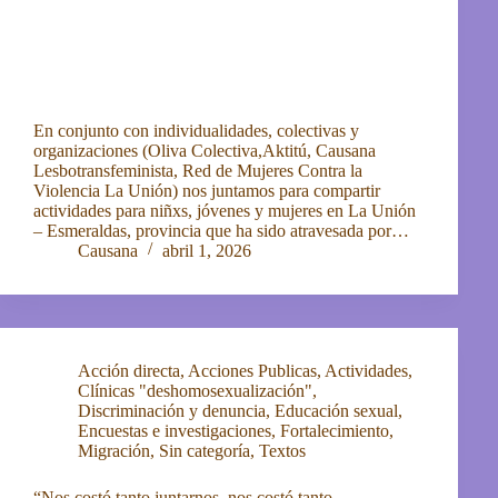
En conjunto con individualidades, colectivas у
organizaciones (Oliva Colectiva,Aktitú, Causana
Lesbotransfeminista, Red de Mujeres Contra la
Violencia La Unión) nos juntamos para compartir
actividades para niñxs, jóvenes y mujeres en La Unión
– Esmeraldas, provincia que ha sido atravesada por…
Causana
abril 1, 2026
Acción directa
,
Acciones Publicas
,
Actividades
,
Clínicas "deshomosexualización"
,
Discriminación y denuncia
,
Educación sexual
,
Encuestas e investigaciones
,
Fortalecimiento
,
Migración
,
Sin categoría
,
Textos
“Nos costó tanto juntarnos, nos costó tanto