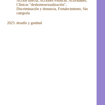
Acción directa
,
Acciones Publicas
,
Actividades
,
Clínicas "deshomosexualización"
,
Discriminación y denuncia
,
Fortalecimiento
,
Sin
categoría
2025: desafío y gratitud