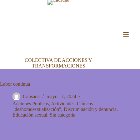
COLECTIVA DE ACCIONES Y
TRANSFORMACIONES
Labor contínua
Causana
mayo 17, 2024
Acciones Publicas
,
Actividades
,
Clínicas
"deshomosexualización"
,
Discriminación y denuncia
,
Educación sexual
,
Sin categoría