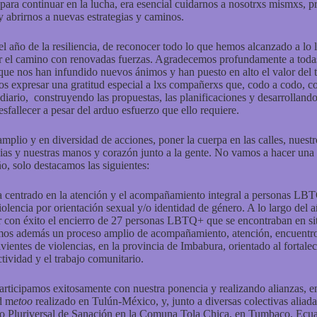
ara continuar en la lucha, era esencial cuidarnos a nosotrxs mismxs, p
 abrirnos a nuevas estrategias y caminos.
el año de la resiliencia, de reconocer todo lo que hemos alcanzado a lo 
ar el camino con renovadas fuerzas. Agradecemos profundamente a toda
ue nos han infundido nuevos ánimos y han puesto en alto el valor del
s expresar una gratitud especial a lxs compañerxs que, codo a codo, 
 diario, construyendo las propuestas, las planificaciones y desarrolland
 desfallecer a pesar del arduo esfuerzo que ello requiere.
amplio y en diversidad de acciones, poner la cuerpa en las calles, nuest
cias y nuestras manos y corazón junto a la gente. No vamos a hacer una l
o, solo destacamos las siguientes:
a centrado en la atención y el acompañamiento integral a personas LB
iolencia por orientación sexual y/o identidad de género. A lo largo del 
 con éxito el encierro de 27 personas LBTQ+ que se encontraban en sit
mos además un proceso amplio de acompañamiento, atención, encuentros
vientes de violencias, en la provincia de Imbabura, orientado al fortale
tividad y el trabajo comunitario.
participamos exitosamente con nuestra ponencia y realizando alianzas, e
d m
etoo
realizado en Tulún-México, y, junto a diversas colectivas aliad
 Pluriversal de Sanación en la Comuna Tola Chica, en Tumbaco, Ecua