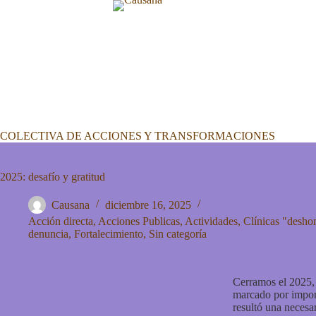
COLECTIVA DE ACCIONES Y TRANSFORMACIONES
2025: desafío y gratitud
Causana
diciembre 16, 2025
Acción directa
,
Acciones Publicas
,
Actividades
,
Clínicas "desho
denuncia
,
Fortalecimiento
,
Sin categoría
Cerramos el 2025, 
marcado por import
resultó una necesa