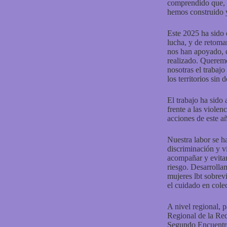
comprendido que, p
hemos construido y
Este 2025 ha sido 
lucha, y de retom
nos han apoyado, q
realizado. Queremo
nosotras el trabajo
los territorios sin
El trabajo ha sido 
frente a las violen
acciones de este añ
Nuestra labor se h
discriminación y v
acompañar y evitar
riesgo.
Desarrolla
mujeres lbt sobrevi
el cuidado en colec
A nivel regional, 
Regional de la Re
Segundo Encuentro