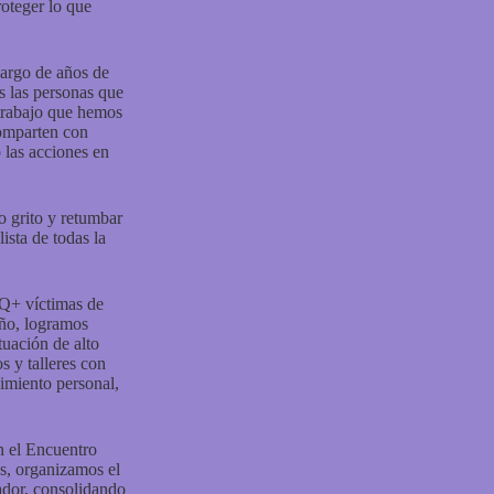
roteger lo que
largo de años de
s las personas que
 trabajo que hemos
comparten con
o las acciones en
ro grito y retumbar
ista de todas la
TQ+ víctimas de
año, logramos
uación de alto
 y talleres con
cimiento personal,
n el Encuentro
as, organizamos el
dor, consolidando