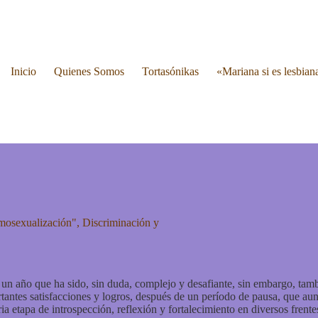
Inicio
Quienes Somos
Tortasónikas
«Mariana si es lesbian
mosexualización"
,
Discriminación y
un año que ha sido, sin duda, complejo y desafiante, sin embargo, tam
antes satisfacciones y logros, después de un período de pausa, que au
ria etapa de introspección, reflexión y fortalecimiento en diversos fren