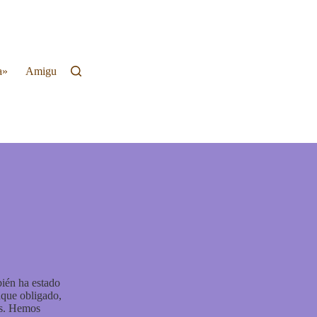
a»
Amigue date zona
Recursos
Contacto
bién ha estado
nque obligado,
tes. Hemos