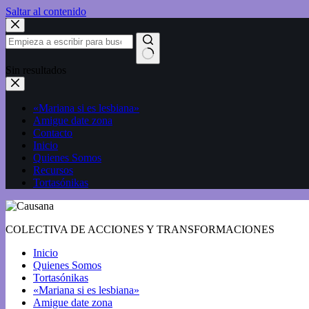
Saltar al contenido
Sin resultados
«Mariana si es lesbiana»
Amigue date zona
Contacto
Inicio
Quienes Somos
Recursos
Tortasónikas
COLECTIVA DE ACCIONES Y TRANSFORMACIONES
Inicio
Quienes Somos
Tortasónikas
«Mariana si es lesbiana»
Amigue date zona