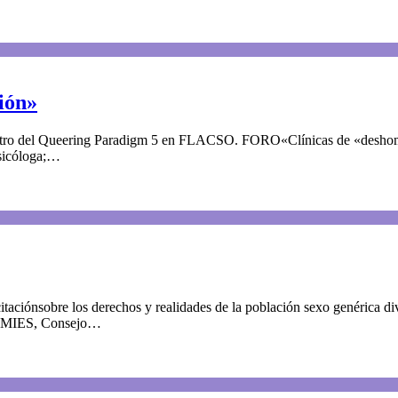
ión»
entro del Queering Paradigm 5 en FLACSO. FORO«Clínicas de «deshomos
sicóloga;…
itaciónsobre los derechos y realidades de la población sexo genérica div
del MIES, Consejo…