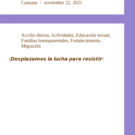
Causana
noviembre 22, 2021
Acción directa
,
Actividades
,
Educación sexual
,
Familias homoparentales
,
Fortalecimiento
,
Migración
¡𝘿𝙚𝙨𝙥𝙡𝙖𝙯𝙖𝙢𝙤𝙨 𝙡𝙖 𝙡𝙪𝙘𝙝𝙖 𝙥𝙖𝙧𝙖 𝙧𝙚𝙨𝙞𝙨𝙩𝙞𝙧!