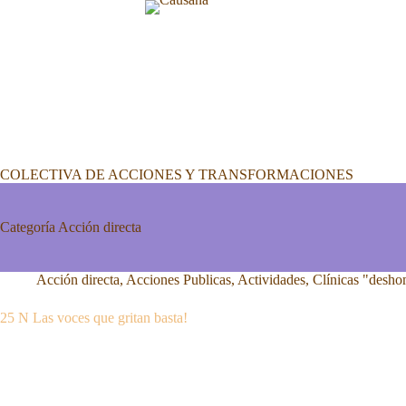
Saltar
al
contenido
COLECTIVA DE ACCIONES Y TRANSFORMACIONES
Categoría
Acción directa
Acción directa
,
Acciones Publicas
,
Actividades
,
Clínicas "desho
25 N Las voces que gritan basta!