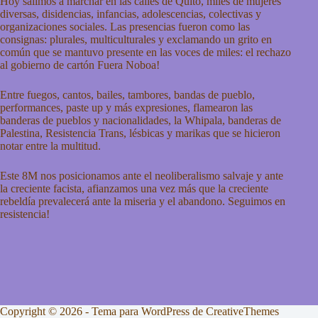
Hoy salimos a marchar en las calles de Quito, miles de mujeres
diversas, disidencias, infancias, adolescencias, colectivas y
organizaciones sociales. Las presencias fueron como las
consignas: plurales, multiculturales y exclamando un grito en
común que se mantuvo presente en las voces de miles: el rechazo
al gobierno de cartón Fuera Noboa!
Entre fuegos, cantos, bailes, tambores, bandas de pueblo,
performances, paste up y más expresiones, flamearon las
banderas de pueblos y nacionalidades, la Whipala, banderas de
Palestina, Resistencia Trans, lésbicas y marikas que se hicieron
notar entre la multitud.
Este 8M nos posicionamos ante el neoliberalismo salvaje y ante
la creciente facista, afianzamos una vez más que la creciente
rebeldía prevalecerá ante la miseria y el abandono. Seguimos en
resistencia!
Copyright © 2026 - Tema para WordPress de
CreativeThemes