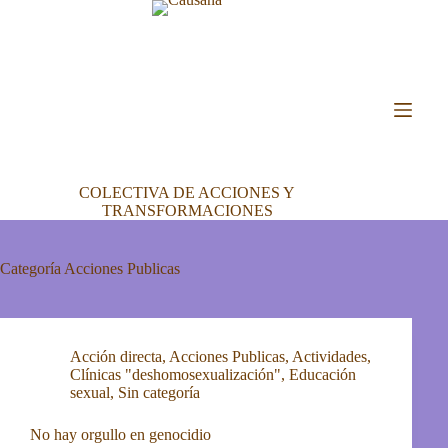
Saltar
al
contenido
COLECTIVA DE ACCIONES Y
TRANSFORMACIONES
Categoría
Acciones Publicas
Acción directa
,
Acciones Publicas
,
Actividades
,
Clínicas "deshomosexualización"
,
Educación
sexual
,
Sin categoría
No hay orgullo en genocidio